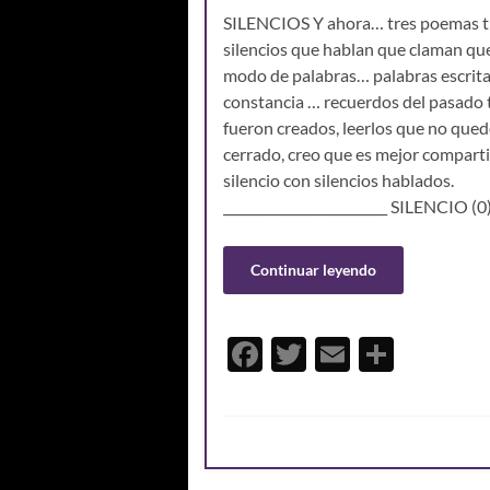
SILENCIOS Y ahora… tres poemas tre
silencios que hablan que claman qu
modo de palabras… palabras escrita
constancia … recuerdos del pasado 
fueron creados, leerlos que no que
cerrado, creo que es mejor compart
silencio con silencios hablados.
_________________________ SILENCIO (0
Continuar leyendo
F
T
E
C
ac
w
m
o
e
itt
ail
m
b
er
p