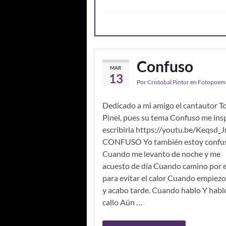
e
itt
ail
m
b
er
p
o
ar
o
ti
Confuso
MAR
k
r
13
Por
Cristobal Pintor
en
Fotopoem
Dedicado a mi amigo el cantautor 
Pinel, pues su tema Confuso me insp
escribirla https://youtu.be/Keqsd_
CONFUSO Yo también estoy conf
Cuando me levanto de noche y me
acuesto de día Cuando camino por e
para evitar el calor Cuando empiezo
y acabo tarde. Cuando hablo Y habl
callo Aún …