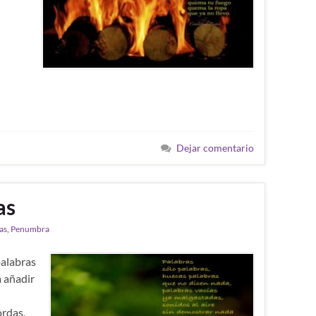
Dejar comentario
as
as
,
Penumbra
palabras
a añadir
ordas,