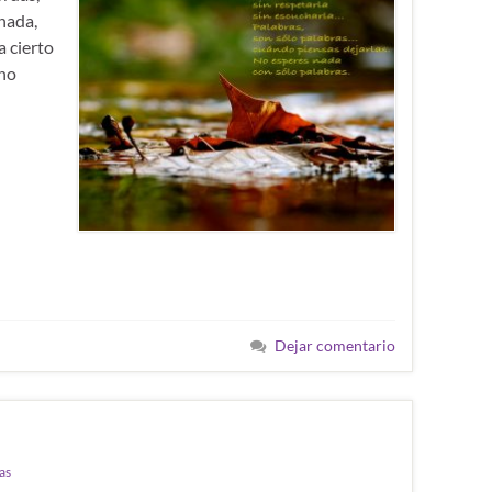
nada,
 cierto
 no
Dejar comentario
as