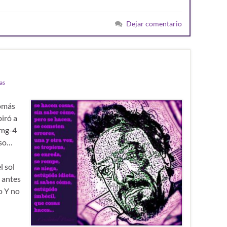
Dejar comentario
as
Tomás
iró a
Jmg-4
uso…
l sol
 antes
o Y no