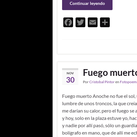
Continuar leyendo
F
T
E
C
ac
w
m
o
e
itt
ail
m
b
er
p
o
ar
o
ti
Fuego muert
NOV
k
r
30
Por
Cristobal Pintor
en
Fotopoem
Fuego muerto Anoche no fue el sol, 
lumbre de unos troncos, la que creía
me darían su calor, pero el fuego se 
y hoy, solo en la plaza estuve yo, hací
y nadie por allí pasó, sólo un guardi
bolígrafo en mano, que de allí me ec