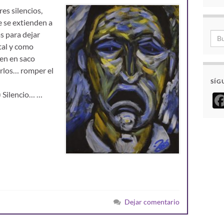
s silencios,
e se extienden a
s para dejar
tal y como
den en saco
irlos… romper el
SÍG
) Silencio… …
Dejar comentario