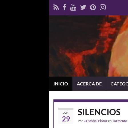
INICIO
ACERCA DE
CATEG
SILENCIOS
JUN
29
Por
Cristóbal Pintor
en
Tormento