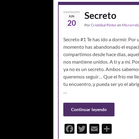
o
ar
o
ti
Secreto
JUN
k
r
20
Por
Cristóbal Pintor
en
Microrrel
Secreto #1 Te has ido a dormir. Por 
momento has abandonado el espac
compartimos desde hace días, aque
nos mantiene unidos. A ti y a mí. P
ya no es un secreto. Ambos sabemo
queremos seguir… Que el frío me lle
tu encuentro, y pueda ser yo el abri
…
Continuar leyendo
F
T
E
C
ac
w
m
o