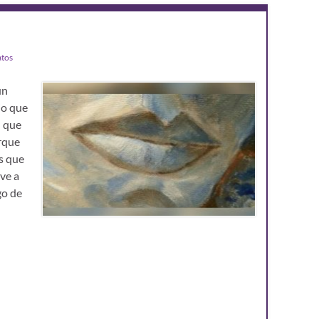
atos
un
io que
l que
orque
s que
ve a
go de