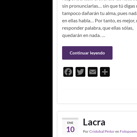
sin pronunciarlas… sin que tú digas 
tampoco dañarán tu alma, pues nada
en ellas habla… Por tanto, es mejor,
responder palabra, que ellas sólas,
quedarán en nada. …
Continuar leyendo
F
T
E
C
ac
w
m
o
e
itt
ail
m
b
er
p
o
ar
o
ti
Lacra
ENE
k
r
10
Por
Cristobal Pintor
en
Fotopoem