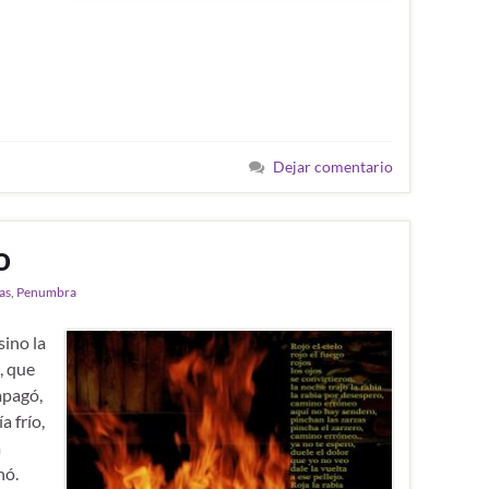
Dejar comentario
o
as
,
Penumbra
sino la
, que
apagó,
a frío,
a
hó.