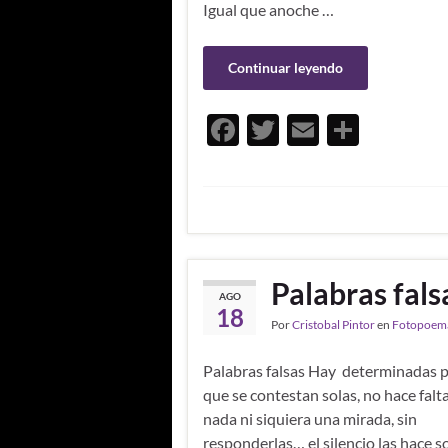
Igual que anoche …
Continuar leyendo
F
T
E
C
ac
w
m
o
e
itt
ail
m
b
er
p
o
ar
o
ti
Palabras fals
AGO
k
r
18
Por
Cristobal Pintor
en
Fotopoem
Palabras falsas Hay determinadas 
que se contestan solas, no hace falt
nada ni siquiera una mirada, sin
responderlas… el silencio las hace s