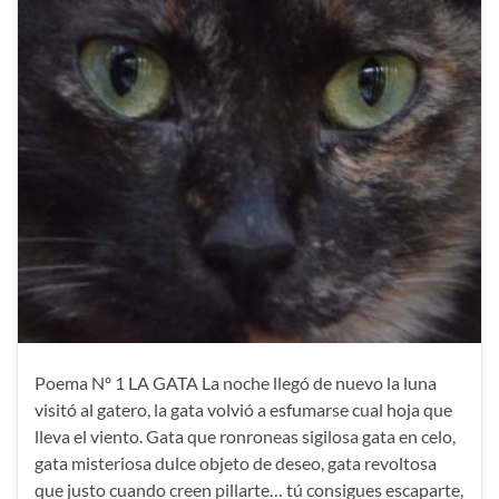
Poema Nº 1 LA GATA La noche llegó de nuevo la luna
visitó al gatero, la gata volvió a esfumarse cual hoja que
lleva el viento. Gata que ronroneas sigilosa gata en celo,
gata misteriosa dulce objeto de deseo, gata revoltosa
que justo cuando creen pillarte… tú consigues escaparte,