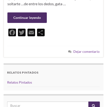
soltarte …de entre los dedos, gata …
Continuar leyendo
F
T
E
C
ac
w
m
o
e
itt
ail
m
Dejar comentario
b
er
p
o
ar
o
ti
RELATOS PINTADOS
k
r
Relatos Pintados